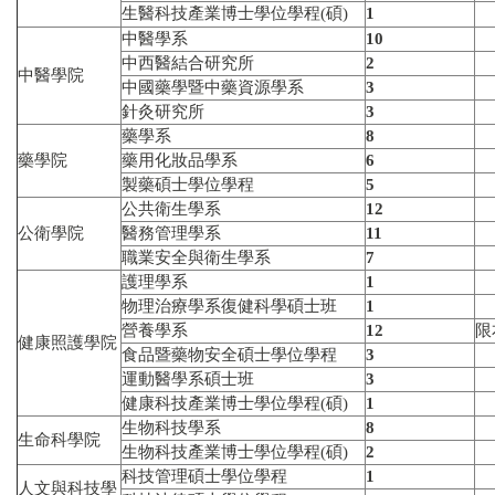
生醫科技產業博士學位學程(碩)
1
中醫學系
10
中西醫結合研究所
2
中醫學院
中國藥學暨中藥資源學系
3
針灸研究所
3
藥學系
8
藥學院
藥用化妝品學系
6
製藥碩士學位學程
5
公共衛生學系
12
公衛學院
醫務管理學系
11
職業安全與衛生學系
7
護理學系
1
物理治療學系復健科學碩士班
1
營養學系
12
限
健康照護學院
食品暨藥物安全碩士學位學程
3
運動醫學系碩士班
3
健康科技產業博士學位學程(碩)
1
生物科技學系
8
生命科學院
生物科技產業博士學位學程(碩)
2
科技管理碩士學位學程
1
人文與科技學