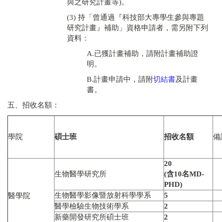
與之研究計畫等)。
(3) 持「曾通過『科技部大專學生參與專題
研究計畫』補助」資格申請者，需另附下列
資料：
A.已獲計畫補助，請附計畫補助證
明。
B.計畫申請中，請附
切結書
及計畫
書。
五、招收名額：
學院
碩士班
招收名額
備
20
生物醫學研究所
(
含
10
名
MD-
PHD)
生物醫學影像暨放射科學學系
5
醫學院
醫學檢驗生物技術學系
2
新藥開發研究所碩士班
2