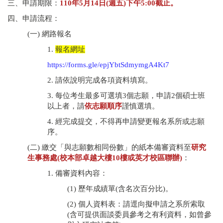
三、申請期限：
110
年
5
月
14
日
(
週五
)
下午
5:00
截止。
四、申請流程：
(一) 網路報名
1.
報名網址
https://forms.gle/epjYbtSdmymgA4Kt7
2. 請依說明完成各項資料填寫。
3. 每位考生最多可選填3個志願，申請2個碩士班
以上者，請
依志願順序
謹慎選填。
4. 經完成提交，不得再申請變更報名系所或志願
序。
(二) 繳交「與志願數相同份數」的紙本備審資料至
研究
生事務處(校本部卓越大樓10樓或英才校區聯辦)
：
1. 備審資料內容：
(1) 歷年成績單(含名次百分比)。
(2) 個人資料表：請逕向擬申請之系所索取
(含可提供面談委員參考之有利資料，如曾參