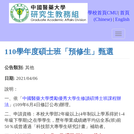
移
至
學校首頁CMU
|
首頁
主
(Chinese)
|
English
內
容
Toggle
navigati
110學年度碩士班「預修生」甄選
公告類別:
其他
日期:
2021/04/06
說明：
一、依「
中國醫藥大學獎勵優秀大學生修讀碩博士班課程辦
法
」(109年6月4日修訂公布)辦理。
二、申請資格：本校大學部2年級以上(4年制以上學系得於1-4
年級下學期)之在學學生，歷年學業成績總平均佔全系(班)前
50％或曾通過「科技部大專學生研究計畫」補助者。