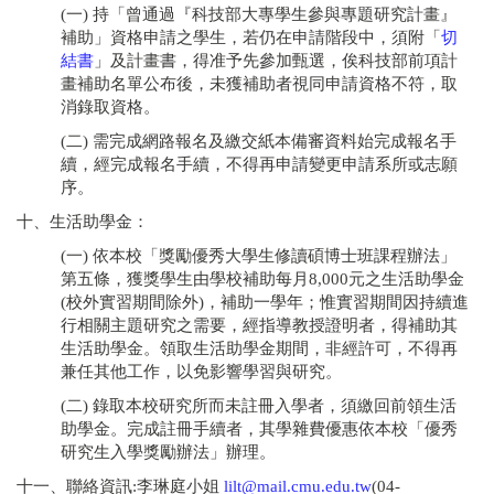
(一) 持「曾通過『科技部大專學生參與專題研究計畫』
補助」資格申請之學生，若仍在申請階段中，須附「
切
結書
」及計畫書，得准予先參加甄選，俟科技部前項計
畫補助名單公布後，未獲補助者視同申請資格不符，取
消錄取資格。
(二) 需完成網路報名及繳交紙本備審資料始完成報名手
續，經完成報名手續，不得再申請變更申請系所或志願
序。
十、生活助學金：
(一) 依本校「獎勵優秀大學生修讀碩博士班課程辦法」
第五條，獲獎學生由學校補助每月8,000元之生活助學金
(校外實習期間除外)，補助一學年；惟實習期間因持續進
行相關主題研究之需要，經指導教授證明者，得補助其
生活助學金。領取生活助學金期間，非經許可，不得再
兼任其他工作，以免影響學習與研究。
(二) 錄取本校研究所而未註冊入學者，須繳回前領生活
助學金。完成註冊手續者，其學雜費優惠依本校「優秀
研究生入學獎勵辦法」辦理。
十一、聯絡資訊:李琳庭小姐
lilt@mail.cmu.edu.tw
(04-