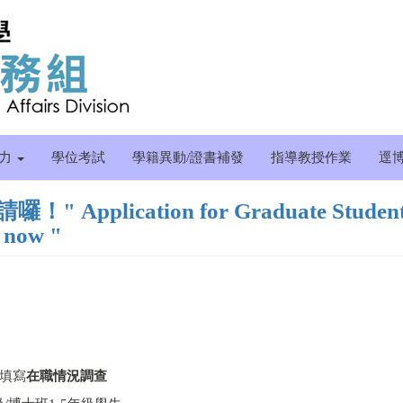
能力
學位考試
學籍異動/證書補發
指導教授作業
逕
pplication for Graduate Studen
g now "
！
填寫
在職情況調查