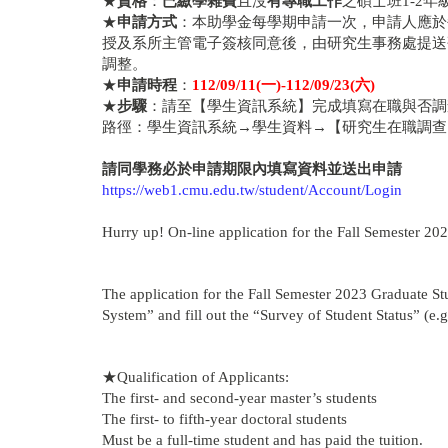
★
資格
：
已繳學雜費
且沒
有專職工作
之碩士班1-2年
★
申請方式
：本助學金每學期申請一次，申請人應於
授及系所主管電子簽核同意後，由研究生事務處提送
調整。
★
申請時程
：
112/09/11(一)-112/09/23(六)
★
步驟
：請至【學生資訊系統】完成填寫在職與否調
路徑：學生資訊系統→學生資料→【研究生在職調查
請同學務必於申請期限內填寫資料並送出申請
https://web1.cmu.edu.tw/student/Account/Login
Hurry up! On-line application for the Fall Semester 202
The application for the Fall Semester 2023 Graduate St
System” and fill out the “Survey of Student Status” (e.g.
★Qualification of Applicants:
The first- and second-year master’s students
The first- to fifth-year doctoral students
Must be a full-time student and has paid the tuition.