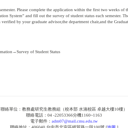
mester. Please complete the application within the first two weeks of t
ation System” and fill out the survey of student status each semester. Th
en verified by your graduate advisor,the department chair,and the Gradua
rmation→Survey of Student Status
聯絡單位：教務處研究生教務組（校本部 水湳校區 卓越大樓10樓）
聯絡電話：04 -22053366分機1160~1163
電子郵件：
adm07@mail.cmu.edu.tw
聯絡地址：406040 台中市北屯區經貿路一段100號 [
地圖
]