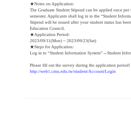
★Notes on Application:
The Graduate Student Stipend can be applied once per se
semester. Applicants shall log in to the “Student Inform
Stipend will be issued after your student status has be
Education Council.
★Application Period:
2023/09/11(Mon) ~ 2023/09/23(Sat)
★Steps for Application:
Log in to “Student Information System”→Student Info
Please fill out the survey during the application period!
http://web1.cmu.edu.tw/student/Account/Login