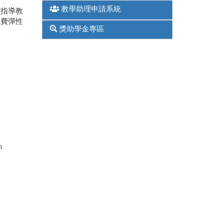
經指導教
經費彈性
n