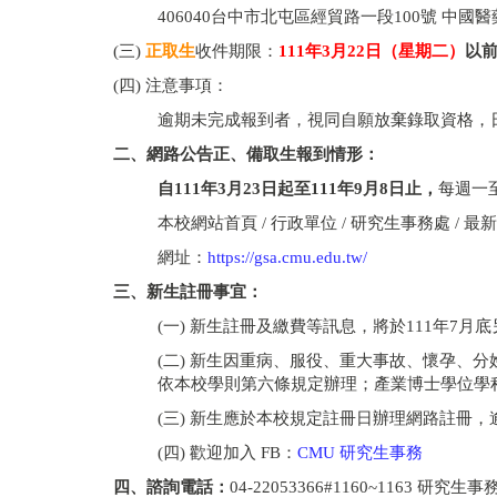
406040台中市北屯區經貿路一段100號 中國
(三)
正取生
收件期限：
111
年
3
月22
日（星期二）
以
(四) 注意事項：
逾期未完成報到者，視同自願放棄錄取資格，
二、網路公告正、備取生報到情形：
自
111
年
3
月
23
日起至
111
年
9
月
8
日止，
每週一
本校網站首頁 / 行政單位 / 研究生事務處 / 最
網址：
https://gsa.cmu.edu.tw/
三、新生註冊事宜：
(一) 新生註冊及繳費等訊息，將於111年7月底
(二) 新生因重病、服役、重大事故、懷孕、
依本校學則第六條規定辦理；產業博士學位學
(三) 新生應於本校規定註冊日辦理網路註冊
(四) 歡迎加入 FB：
CMU 研究生事務
四、諮詢電話：
04-22053366#1160~1163 研究