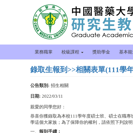
移
至
主
內
容
業務職掌
校級課程
獎助學金
基本
錄取生報到>>相關表單(111學年
公告類別:
招生相關
日期:
2022/03/11
親愛的同學您好：
恭喜你獲錄取為本校111學年度碩士班、碩士在職
學這個大家族；為了保障你的權利，請依照下列說明
一、
報到手續：