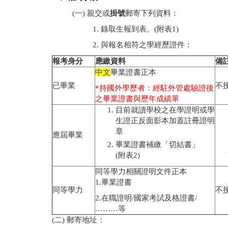
(一) 親交或
掛號
郵寄下列資料：
1. 錄取生報到表。(附表1)
2. 與報名相符之學經歷證件：
報考身分
應繳資料
備
中文
畢業證書正本
已畢業
不
*持國外學歷者：經駐外管處驗證後
之畢業證書與歷年成績單
目前就讀學校之在學證明或學
生證正反面影本加蓋註冊證明
章
應屆畢業
畢業證書補繳「切結書」
(附表2)
同等學力相關證明文件正本
1.畢業證書
同等學力
不
2.在職證明/國家考試及格證書/
………等
(二) 郵寄地址：